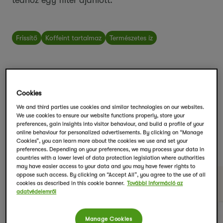
teához egy filter ajánlott.
Frissítő
Koffeint tartalmaz
Természetes íz
Cookies
We and third parties use cookies and similar technologies on our websites.
We use cookies to ensure our website functions properly, store your
preferences, gain insights into visitor behaviour, and build a profile of your
online behaviour for personalized advertisements. By clicking on “Manage
Minden zöld tea termék
Cookies”, you can learn more about the cookies we use and set your
preferences. Depending on your preferences, we may process your data in
countries with a lower level of data protection legislation where authorities
may have easier access to your data and you may have fewer rights to
oppose such access. By clicking on “Accept All”, you agree to the use of all
cookies as described in this cookie banner.
További információ az
adatvédelemről
Manage Cookies