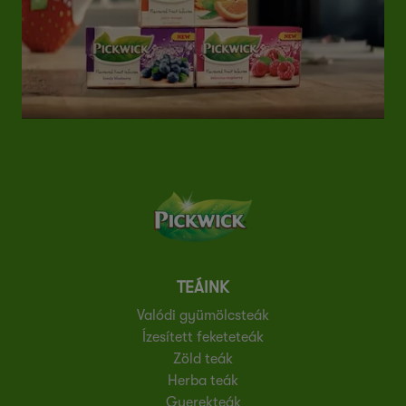
TEÁINK
Valódi gyümölcsteák
Ízesített feketeteák
Zöld teák
Herba teák
Gyerekteák