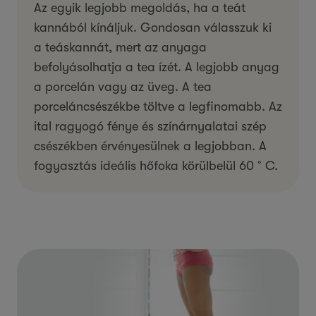
Az egyik legjobb megoldás, ha a teát
kannából kínáljuk. Gondosan válasszuk ki
a teáskannát, mert az anyaga
befolyásolhatja a tea ízét. A legjobb anyag
a porcelán vagy az üveg. A tea
porceláncsészékbe töltve a legfinomabb. Az
ital ragyogó fénye és színárnyalatai szép
csészékben érvényesülnek a legjobban. A
fogyasztás ideális hőfoka körülbelül 60 ˚C.